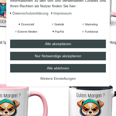
Informationen zu den von uns verwendeten Cookies und
Ihren Rechten als Nutzer finden Sie hier:
Daten­schutz­erklärung
Impressum
Essenziell
Statistik
Marketing
Externe Medien
PayPal
Funktional
it Spruch - Guten Morgen? Ganz
Süße Katze mit Spruch - Guten Mor
Alle akzeptieren
dünnes Eis! (rosa)
Nur Notwendige akzeptieren
15,90 €
Alle ablehnen
Weitere Einstellungen