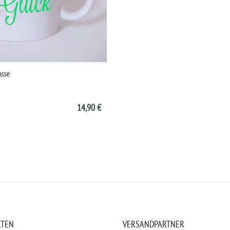
asse
14,90 €
RTEN
VERSANDPARTNER