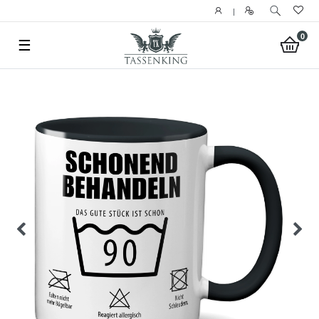
|
0
☰