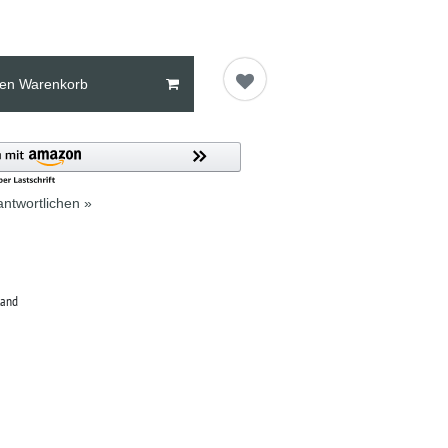
den Warenkorb
ntwortlichen »
land