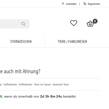
Anmelden
Registrieren
|
0
STERNZEICHEN
TIERE / FABELWESEN
die auch mit Ahnung?
? - Kaffeebecher - Kaffeebecher - Tasse mit Spruch - bedruckte Tasse
26
, wenn du innerhalb von
2d
3h
8m
23s
bestellst