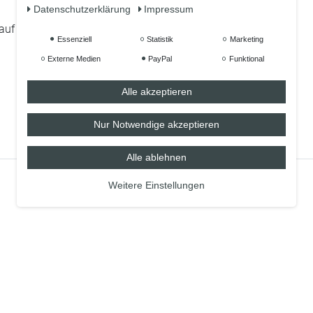
Daten­schutz­erklärung
Impressum
 auf 2.000 Spülmaschinengänge)
Essenziell
Statistik
Marketing
Externe Medien
PayPal
Funktional
Alle akzeptieren
Nur Notwendige akzeptieren
Alle ablehnen
Weitere Einstellungen