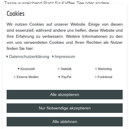
Tasse ausreichend Platz für Kaffee, Tee oder andere
Lieblingsgetränke. Dank der robusten Keramik ist sie
Cookies
spülmaschinenfest und mikrowellengeeignet, wodurch sie
besonders pflegeleicht und alltagstauglich ist.
Wir nutzen Cookies auf unserer Website. Einige von diesen
sind essenziell, während andere uns helfen, diese Website und
Die auffällige Gestaltung mit schwarzer Schrift und roten
Ihre Erfahrung zu verbessern. Weitere Informationen zu den
Hörnern macht den Becher zu einem originellen Hingucker,
von uns verwendeten Cookies und Ihren Rechten als Nutzer
finden Sie hier:
der jedem Arbeitsplatz oder Küchenschrank eine
humorvolle Note verleiht.
Daten­schutz­erklärung
Impressum
Auch als Geschenk ist diese Tasse ideal geeignet – sei es
Essenziell
Statistik
Marketing
für Kollegen, Freunde oder als kleine Überraschung
Externe Medien
PayPal
Funktional
zwischendurch. Ein spaßiger Artikel für alle, die ihre
Meinung gerne humorvoll auf den Punkt bringen.
Alle akzeptieren
Nur Notwendige akzeptieren
Ähnliche Artikel
Alle ablehnen