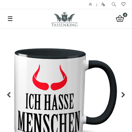
|
0
☰