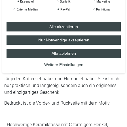
Essenziell
Statistik
Marketing
dieser Tasse ein Kinderspiel und sie kann problemlos in der
Mikrowelle verwendet werden.
Externe Medien
PayPal
Funktional
Das trendige Design mit dem lustigen Spruch "Der Clown ist
Alle akzeptieren
die wichtigste Mahlzeit des Tages" macht diese Tasse zu
einem echten Blickfang. Egal, ob zu Hause, im Büro oder
Nur Notwendige akzeptieren
unterwegs, mit dieser Kaffeetasse haben Sie immer einen
Grund zum Lachen. Sie passt perfekt zu jeder Einrichtung
Alle ablehnen
und ist ein tolles Accessoire für die Kaffeepause oder den
gemütlichen Abend auf dem Sofa.
Weitere Einstellungen
Insgesamt ist diese Kaffeetasse mit Spruch ein Must-have
für jeden Kaffeeliebhaber und Humorliebhaber. Sie ist nicht
nur praktisch und langlebig, sondern auch ein originelles
und einzigartiges Geschenk
Bedruckt ist die Vorder- und Rückseite mit dem Motiv
- Hochwertige Keramiktasse mit C-förmigem Henkel,