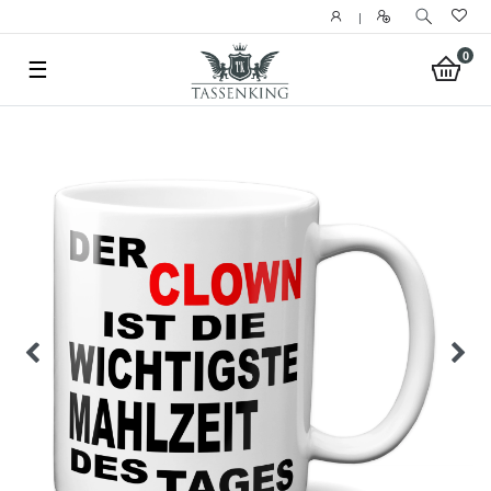
|
0
☰