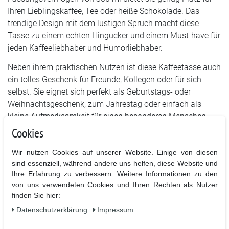
Ihren Lieblingskaffee, Tee oder heiße Schokolade. Das
trendige Design mit dem lustigen Spruch macht diese
Tasse zu einem echten Hingucker und einem Must-have für
jeden Kaffeeliebhaber und Humorliebhaber.
Neben ihrem praktischen Nutzen ist diese Kaffeetasse auch
ein tolles Geschenk für Freunde, Kollegen oder für sich
selbst. Sie eignet sich perfekt als Geburtstags- oder
Weihnachtsgeschenk, zum Jahrestag oder einfach als
kleine Aufmerksamkeit für einen besonderen Menschen.
Mit ihrem originellen und einzigartigen Design wird sie
Cookies
garantiert, für ein Lächeln sorgen und die Stimmung
Wir nutzen Cookies auf unserer Website. Einige von diesen
aufhellen.
sind essenziell, während andere uns helfen, diese Website und
Die Kaffeetasse besteht aus hochwertigem Porzellan, das
Ihre Erfahrung zu verbessern. Weitere Informationen zu den
nicht nur robust und langlebig ist, sondern auch für eine
von uns verwendeten Cookies und Ihren Rechten als Nutzer
finden Sie hier:
perfekte Isolierung sorgt. So bleibt Ihr Kaffee oder Tee
länger heiß und Sie können ihn in Ruhe genießen. Dank der
Daten­schutz­erklärung
Impressum
spülmaschinenfesten Eigenschaften ist die Reinigung