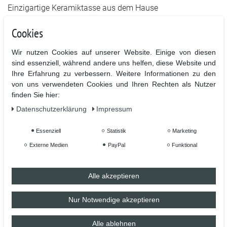
Einzigartige Keramiktasse aus dem Hause
TassenKing.com . Sag was du denkst, fühlst oder schon
Cookies
immer einmal sagen wolltest mit einer ganz speziellen
Tasse. Uns ist es wichtig das eure Tasse etwas besonderes
Wir nutzen Cookies auf unserer Website. Einige von diesen
ist und bleibt.
sind essenziell, während andere uns helfen, diese Website und
Ihre Erfahrung zu verbessern. Weitere Informationen zu den
von uns verwendeten Cookies und Ihren Rechten als Nutzer
Hochwertiger Sublimationsdruck in höchster Qualität für
finden Sie hier:
lange Lebensdauer.
Daten­schutz­erklärung
Impressum
Bedruckt ist die Vorder- und Rückseite mit dem Motiv
Essenziell
Statistik
Marketing
Externe Medien
PayPal
Funktional
- Hochwertige Keramiktasse mit C-förmigem Henkel
Alle akzeptieren
- Hochweiß, glänzende Oberfläche
- 100 % Spülmaschinenfest nach BS EN 12875-4 (getestet
Nur Notwendige akzeptieren
auf 2.000 Spülmaschinengänge)
- Mikrowellenbeständig nach BS EN 15284:2007
Alle ablehnen
- Industriespülmaschinenbeständig