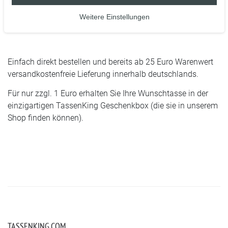
- Höhe 96 mm, Ø 80 mm, ca. 320 g
Weitere Einstellungen
- Fassungsvermögen 375 ml / Füllmenge 11oz
Einfach direkt bestellen und bereits ab 25 Euro Warenwert
versandkostenfreie Lieferung innerhalb deutschlands.
Für nur zzgl. 1 Euro erhalten Sie Ihre Wunschtasse in der
einzigartigen TassenKing Geschenkbox (die sie in unserem
Shop finden können).
TASSENKING.COM