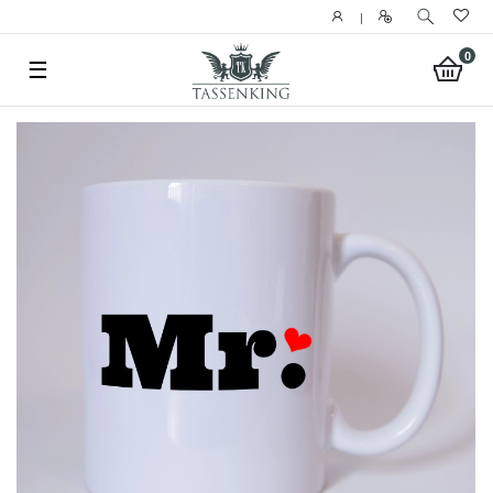
|
0
☰