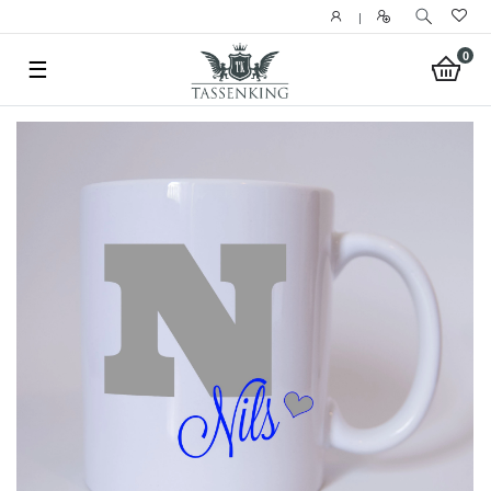
|
0
☰