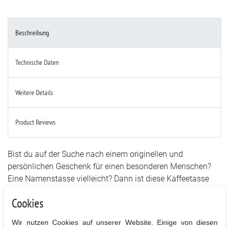
Beschreibung
Technische Daten
Weitere Details
Product Reviews
Bist du auf der Suche nach einem originellen und
persönlichen Geschenk für einen besonderen Menschen?
Eine Namenstasse vielleicht? Dann ist diese Kaffeetasse
mit dem Buchstaben N und deinem Wunschnamen genau
Cookies
das Richtige! Die Tasse wurde speziell als Namenstasse
gestaltet und ist somit ein einzigartiges Geschenk, das
Wir nutzen Cookies auf unserer Website. Einige von diesen
garantiert für gute Laune sorgt.