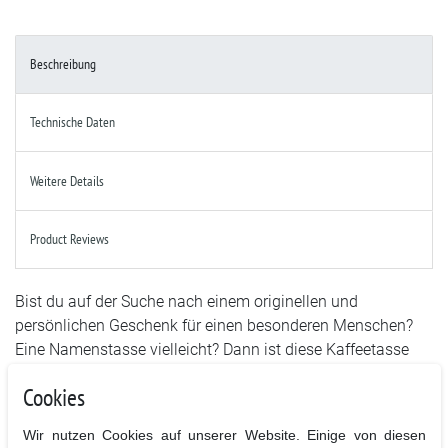
Beschreibung
Technische Daten
Weitere Details
Product Reviews
Bist du auf der Suche nach einem originellen und
persönlichen Geschenk für einen besonderen Menschen?
Eine Namenstasse vielleicht? Dann ist diese Kaffeetasse
mit dem Buchstaben M und deinem Wunschnamen genau
Cookies
das Richtige! Die Tasse wurde speziell als Namenstasse
gestaltet und ist somit ein einzigartiges Geschenk, das
Wir nutzen Cookies auf unserer Website. Einige von diesen
garantiert für gute Laune sorgt.