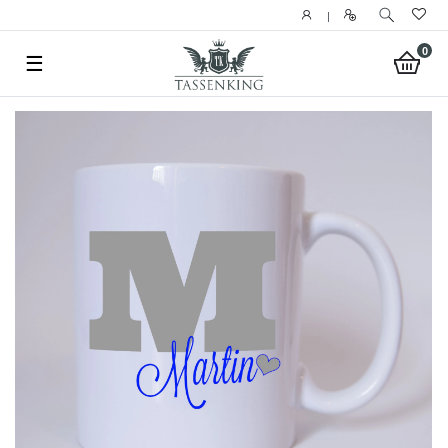
|
0
☰