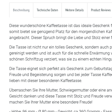
Beschreibung
Technische Daten
Weitere Details
Product Reviews
Diese wunderschöne Kaffeetasse ist das ideale Geschenk f
somit bietet sie genügend Platz für den morgendlichen Kaff
angebracht. Dieser Spruch bringt die Liebe und Stolz einer 
Die Tasse ist nicht nur ein tolles Geschenk, sondern auch
gereinigt werden und ist auch für die schnelle Erwärmung 
schönen Schriftzug verziert, was sie zu einem echten Hing
Die Tasse eignet sich perfekt als Geschenk zum Geburtstag
Freude und Begeisterung sorgen und bei jeder Tasse Kaffee
lieben mit dieser besonderen Kaffeetasse.
Überraschen Sie Ihre Mutter, Schwiegermutter oder eine a
Gesicht danken und diese Tasse mit Stolz und Freude verwe
machen Sie Ihrer Mutter eine besondere Freude!
- Höhe: 96 mm - Ø 80 mm - Gewicht: ca 360 Gramm - Fa