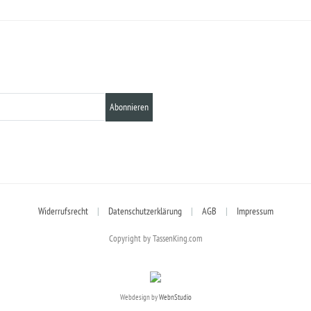
Abonnieren
Widerrufsrecht
|
Datenschutzerklärung
|
AGB
|
Impressum
Copyright by TassenKing.com
Webdesign by
WebnStudio