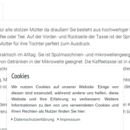
ür alle stolzen Mütter da draußen! Sie besteht aus hochwertig
ee oder Tee. Auf der Vorder- und Rückseite der Tasse ist der Sp
Mutter für ihre Tochter perfekt zum Ausdruck.
 praktisch im Alltag. Sie ist Spülmaschinen- und mikrowellengee
von Getränken in der Mikrowelle geeignet. Die Kaffeetasse ist in
ucker macht. Egal, ob im Büro, zu Hause oder unterwegs, mit die
Cookies
, Muttertag, Weihnachten oder einfach als kleine Aufmerksamkeit 
 oder Tee wird die stolze Mama an ihre fantastische Tochter de
Wir nutzen Cookies auf unserer Website. Einige von
diesen sind essenziell, während andere uns helfen, diese
Website und Ihre Erfahrung zu verbessern. Weitere
ndere wichtige Mama in Ihrem Leben mit dieser wunderschönen Ka
Informationen zu den von uns verwendeten Cookies und
Ihren Rechten als Nutzer finden Sie hier:
nden. Bestellen Sie jetzt die Kaffeetasse mit dem Spruch "Ich b
Daten­schutz­erklärung
Impressum
ssungsvermögen 320 ml