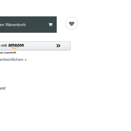
den Warenkorb
ntwortlichen »
land