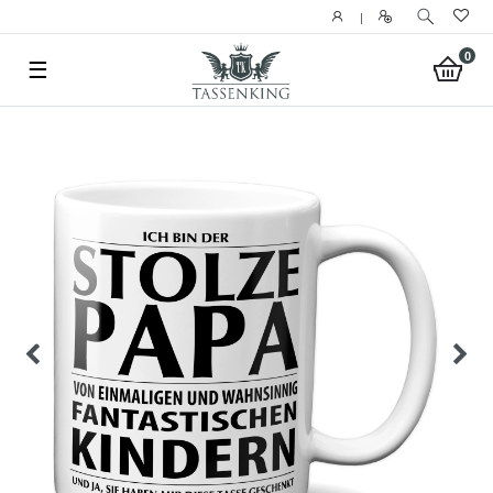
|
0
☰