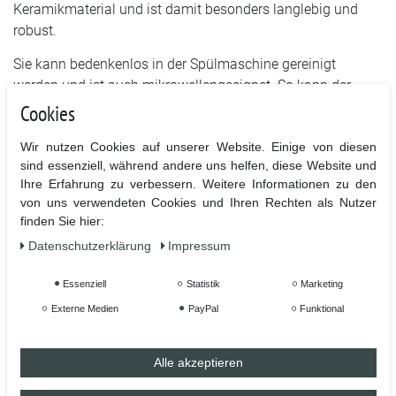
Keramikmaterial und ist damit besonders langlebig und
robust.
Sie kann bedenkenlos in der Spülmaschine gereinigt
werden und ist auch mikrowellengeeignet. So kann der
Papa seine Lieblingsgetränke jederzeit und ganz bequem
Cookies
genießen.
Wir nutzen Cookies auf unserer Website. Einige von diesen
Mit einem Fassungsvermögen von 320 ml bietet die Tasse
sind essenziell, während andere uns helfen, diese Website und
ausreichend Platz für Kaffee, Tee oder andere Getränke. Ob
Ihre Erfahrung zu verbessern. Weitere Informationen zu den
von uns verwendeten Cookies und Ihren Rechten als Nutzer
zu Hause, im Büro oder unterwegs - mit dieser Tasse hat
finden Sie hier:
der stolze Papa sein Lieblingsgetränk immer griffbereit.
Zeigen Sie Ihrem Papa, wie stolz Sie auf ihn sind und
Daten­schutz­erklärung
Impressum
machen Sie ihm mit dieser Tasse eine Freude. Bestellen Sie
Essenziell
Statistik
Marketing
jetzt die Tasse mit dem Spruch "Stolzer Papa" und bereiten
Sie dem wichtigsten Mann in Ihrem Leben eine kleine
Externe Medien
PayPal
Funktional
Freude.
Alle akzeptieren
- Höhe: 96 mm - Ø 80 mm - Gewicht: ca 360 Gramm -
Fassungsvermögen 320 ml