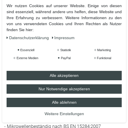
Wir nutzen Cookies auf unserer Website. Einige von diesen
Einzigartige Keramiktasse aus dem Hause
sind essenziell, während andere uns helfen, diese Website und
TassenKing.com . Sag was du denkst, fühlst oder schon
Ihre Erfahrung zu verbessern. Weitere Informationen zu den
von uns verwendeten Cookies und Ihren Rechten als Nutzer
immer einmal sagen wolltest mit einer ganz speziellen
finden Sie hier:
Tasse. Uns ist es wichtig das eure Tasse etwas besonderes
ist und bleibt.
Daten­schutz­erklärung
Impressum
Essenziell
Statistik
Marketing
Externe Medien
PayPal
Funktional
Hochwertiger Sublimationsdruck in höchster Qualität für
lange Lebensdauer.
Alle akzeptieren
Bedruckt ist die Vorder- und Rückseite mit dem Motiv
Nur Notwendige akzeptieren
- Hochwertige Keramiktasse mit C-förmigem Henkel
Alle ablehnen
- Hochweiß, glänzende Oberfläche
- 100 % Spülmaschinenfest nach BS EN 12875-4 (getestet
Weitere Einstellungen
auf 2.000 Spülmaschinengänge)
- Mikrowellenbeständig nach BS EN 15284:2007