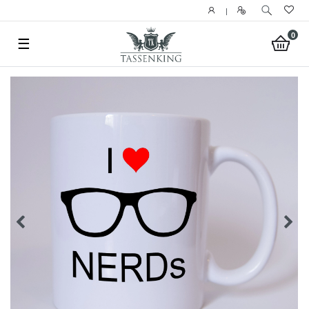
|
0
☰