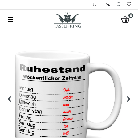
|
0
☰