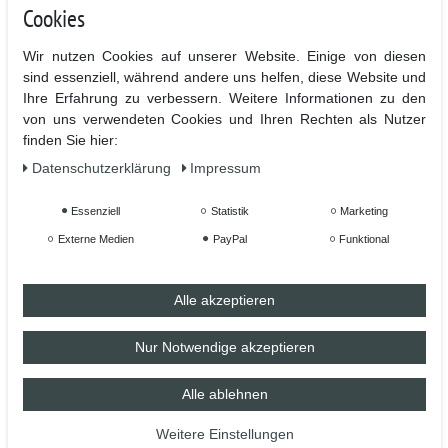
Cookies
nur bei uns gibt.
Wir nutzen Cookies auf unserer Website. Einige von diesen
sind essenziell, während andere uns helfen, diese Website und
Einzigartige Keramiktasse aus dem Hause TassenKing.
Ihre Erfahrung zu verbessern. Weitere Informationen zu den
Sag, was du denkst, fühlst oder schon immer einmal sagen
von uns verwendeten Cookies und Ihren Rechten als Nutzer
finden Sie hier:
wolltest mit einer ganz speziellen Tasse. Uns ist es wichtig,
dass eure Tasse etwas besonderes ist und bleibt.
Daten­schutz­erklärung
Impressum
Essenziell
Statistik
Marketing
Externe Medien
PayPal
Funktional
Hochwertiger Sublimationsdruck in höchster Qualität für
lange Lebensdauer.
Alle akzeptieren
Bedruckt ist die Vorder- und Rückseite mit dem Motiv
Nur Notwendige akzeptieren
- Hochwertige Keramiktasse mit C-förmigem Henkel
Alle ablehnen
- Hochweiß, glänzende Oberfläche
- 100 % Spülmaschinenfest nach BS EN 12875-4 (getestet
Weitere Einstellungen