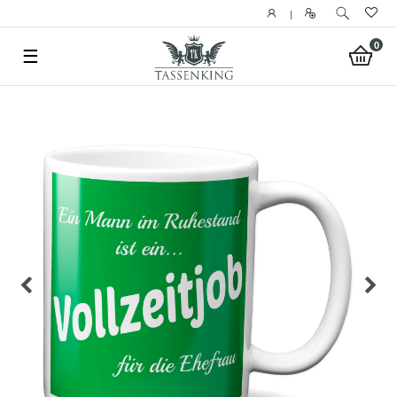
|
0
☰