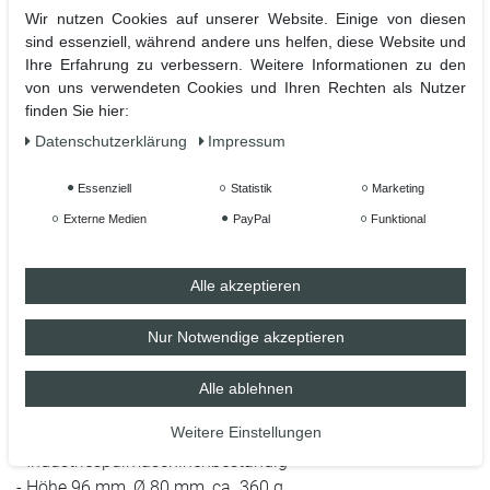
Einzigartige Keramiktasse aus dem Hause TassenKing.
Wir nutzen Cookies auf unserer Website. Einige von diesen
sind essenziell, während andere uns helfen, diese Website und
Sag, was du denkst, fühlst oder schon immer einmal sagen
Ihre Erfahrung zu verbessern. Weitere Informationen zu den
wolltest mit einer ganz speziellen Tasse. Uns ist es wichtig,
von uns verwendeten Cookies und Ihren Rechten als Nutzer
dass eure Tasse etwas besonderes ist und bleibt.
finden Sie hier:
Daten­schutz­erklärung
Impressum
Hochwertiger Sublimationsdruck in höchster Qualität für
Essenziell
Statistik
Marketing
lange Lebensdauer.
Externe Medien
PayPal
Funktional
Bedruckt ist die Vorder- und Rückseite mit dem Motiv
Alle akzeptieren
- Hochwertige Keramiktasse mit C-förmigem Henkel
Nur Notwendige akzeptieren
- Hochweiß, glänzende Oberfläche
- 100 % Spülmaschinenfest nach BS EN 12875-4 (getestet
Alle ablehnen
auf 2.000 Spülmaschinengänge)
Weitere Einstellungen
- Mikrowellenbeständig nach BS EN 15284:2007
- Industriespülmaschinenbeständig
- Höhe 96 mm, Ø 80 mm, ca. 360 g