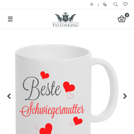
|
0
☰