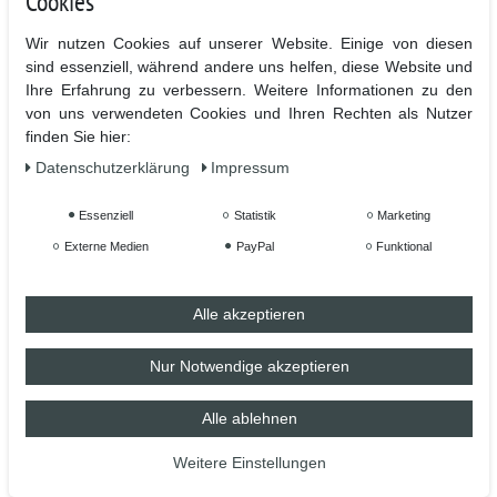
Cookies
Einzigartige Keramiktasse aus dem Hause
Wir nutzen Cookies auf unserer Website. Einige von diesen
TassenKing.com . Sag was du denkst, fühlst oder schon
sind essenziell, während andere uns helfen, diese Website und
Ihre Erfahrung zu verbessern. Weitere Informationen zu den
immer einmal sagen wolltest mit einer ganz speziellen
von uns verwendeten Cookies und Ihren Rechten als Nutzer
Tasse. Uns ist es wichtig das eure Tasse etwas besonderes
finden Sie hier:
ist und bleibt.
Daten­schutz­erklärung
Impressum
Essenziell
Statistik
Marketing
Hochwertiger Sublimationsdruck in höchster Qualität für
Externe Medien
PayPal
Funktional
lange Lebensdauer.
Bedruckt ist die Vorder- und Rückseite mit dem Motiv
Alle akzeptieren
Nur Notwendige akzeptieren
- Hochwertige Keramiktasse mit C-förmigem Henkel
- Hochweiß, glänzende Oberfläche
Alle ablehnen
- 100 % Spülmaschinenfest nach BS EN 12875-4 (getestet
Weitere Einstellungen
auf 2.000 Spülmaschinengänge)
- Mikrowellenbeständig nach BS EN 15284:2007