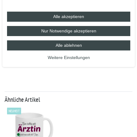
- 100 % Spülmaschinenfest nach BS EN 12875-4 (getestet
auf 2.000 Spülmaschinengänge)
Alle akzeptieren
- Mikrowellenbeständig nach BS EN 15284:2007
- Industriespülmaschinenbeständig
Nur Notwendige akzeptieren
- Höhe 96 mm, Ø 80 mm, ca. 320 g
- Fassungsvermögen 375 ml / Füllmenge 11oz
Alle ablehnen
Weitere Einstellungen
Ähnliche Artikel
NEUHEIT