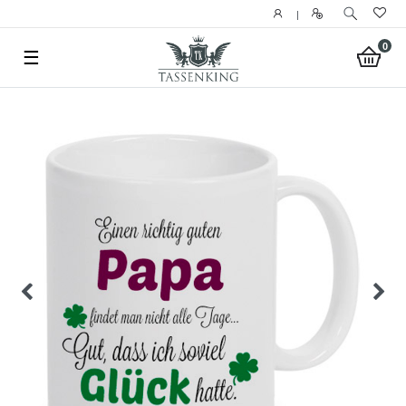
|
0
☰