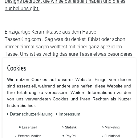
Designs bedruckt die wir selbst erstellt haben und die es
nur bei uns gibt.
Einzigartige Keramiktasse aus dem Hause
TassenKing.com . Sag was du denkst, fühlst oder schon
immer einmal sagen wolltest mit einer ganz speziellen
Tasse. Uns ist es wichtig das eure Tasse etwas besonderes
ist und bleibt.
Cookies
Wir nutzen Cookies auf unserer Website. Einige von diesen
Hochwertiger Sublimationsdruck in höchster Qualität für
sind essenziell, während andere uns helfen, diese Website und
lange Lebensdauer.
Ihre Erfahrung zu verbessern. Weitere Informationen zu den
von uns verwendeten Cookies und Ihren Rechten als Nutzer
Bedruckt ist die Vorder- und Rückseite mit dem Motiv
finden Sie hier:
Daten­schutz­erklärung
Impressum
- Hochwertige Keramiktasse mit C-förmigem Henkel
Essenziell
Statistik
Marketing
- Hochweiß, glänzende Oberfläche
Externe Medien
PayPal
Funktional