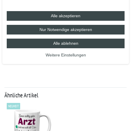
- 100 % Spülmaschinenfest nach BS EN 12875-4 (getestet
auf 2.000 Spülmaschinengänge)
Alle akzeptieren
- Mikrowellenbeständig nach BS EN 15284:2007
- Industriespülmaschinenbeständig
Nur Notwendige akzeptieren
- Höhe 96 mm, Ø 80 mm, ca. 320 g
- Fassungsvermögen 375 ml / Füllmenge 11oz
Alle ablehnen
Weitere Einstellungen
Ähnliche Artikel
NEUHEIT