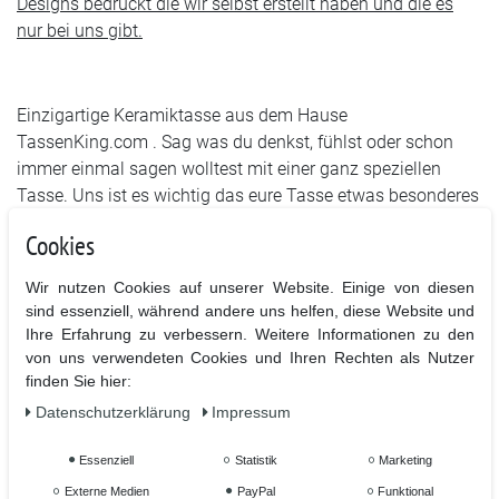
Designs bedruckt die wir selbst erstellt haben und die es
nur bei uns gibt.
Einzigartige Keramiktasse aus dem Hause
TassenKing.com . Sag was du denkst, fühlst oder schon
immer einmal sagen wolltest mit einer ganz speziellen
Tasse. Uns ist es wichtig das eure Tasse etwas besonderes
ist und bleibt.
Cookies
Wir nutzen Cookies auf unserer Website. Einige von diesen
Hochwertiger Sublimationsdruck in höchster Qualität für
sind essenziell, während andere uns helfen, diese Website und
lange Lebensdauer.
Ihre Erfahrung zu verbessern. Weitere Informationen zu den
von uns verwendeten Cookies und Ihren Rechten als Nutzer
Bedruckt ist die Vorder- und Rückseite mit dem Motiv
finden Sie hier:
Daten­schutz­erklärung
Impressum
- Hochwertige Keramiktasse mit C-förmigem Henkel
Essenziell
Statistik
Marketing
- Hochweiß, glänzende Oberfläche
Externe Medien
PayPal
Funktional