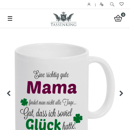
|
0
☰