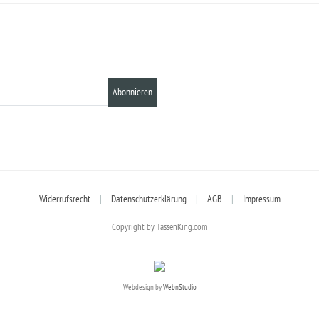
Abonnieren
Widerrufsrecht
|
Datenschutzerklärung
|
AGB
|
Impressum
Copyright by TassenKing.com
Webdesign by
WebnStudio