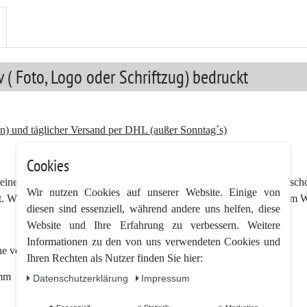
 ( Foto, Logo oder Schriftzug) bedruckt
n) und täglicher Versand per DHL (außer Sonntag´s)
Cookies
nem persönlichen Wunschdesign. Sag was du denkst, fühlst oder schon
Wir nutzen Cookies auf unserer Website. Einige von
eibt. Wir bedrucken dabei deine Tasse im Sublimationsdruck mit deinem
diesen sind essenziell, während andere uns helfen, diese
Website und Ihre Erfahrung zu verbessern. Weitere
Informationen zu den von uns verwendeten Cookies und
läche von ca. 80 mm x 80 mm zum bedrucken zur Verfügung,
Ihren Rechten als Nutzer finden Sie hier:
 mm
Daten­schutz­erklärung
Impressum