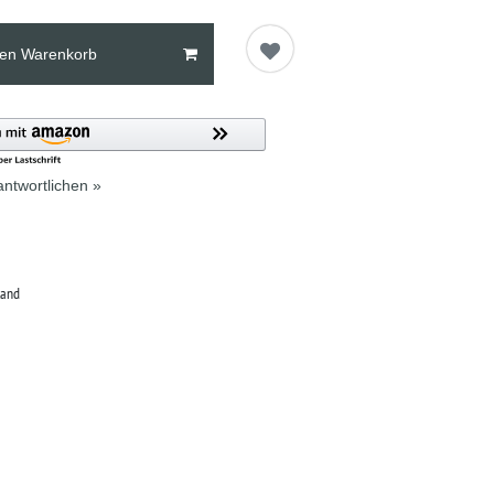
den Warenkorb
ntwortlichen »
land