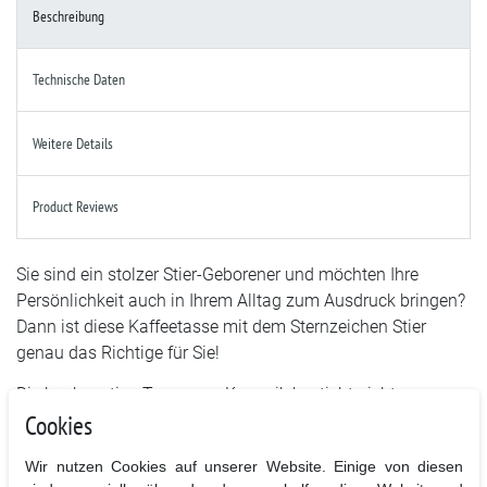
Beschreibung
Technische Daten
Weitere Details
Product Reviews
Sie sind ein stolzer Stier-Geborener und möchten Ihre
Persönlichkeit auch in Ihrem Alltag zum Ausdruck bringen?
Dann ist diese Kaffeetasse mit dem Sternzeichen Stier
genau das Richtige für Sie!
Die hochwertige Tasse aus Keramik besticht nicht nur
Cookies
durch ihr individuelles Design, sondern auch durch ihre
Funktionalität. Mit einem Fassungsvermögen von 320 ml
Wir nutzen Cookies auf unserer Website. Einige von diesen
bietet sie ausreichend Platz für Ihren Lieblingskaffee oder