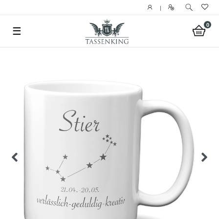
|
0
☰