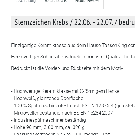
Beschreibung
Weitere Details
Product Reviews
Sternzeichen Krebs / 22.06. - 22.07. / bedr
Einzigartige Keramiktasse aus dem Hause TassenKing.com 
Hochwertiger Sublimationsdruck in höchster Qualität für 
Bedruckt ist die Vorder- und Rückseite mit dem Motiv
- Hochwertige Keramiktasse mit C-förmigem Henkel
- Hochweiß, glänzende Oberfläche
- 100 % Spülmaschinenfest nach BS EN 12875-4 (getestet
- Mikrowellenbeständig nach BS EN 15284:2007
- Industriespülmaschinenbeständig
- Höhe 96 mm, Ø 80 mm, ca. 320 g
- Fassungsvermögen 375 ml / Füllmenge 11oz