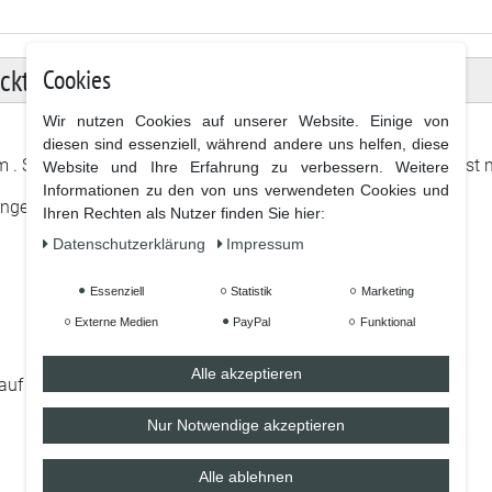
uckte Tasse
Cookies
Wir nutzen Cookies auf unserer Website. Einige von
diesen sind essenziell, während andere uns helfen, diese
. Sag was du denkst, fühlst oder schon immer sagen wolltest m
Website und Ihre Erfahrung zu verbessern. Weitere
Informationen zu den von uns verwendeten Cookies und
lange Lebensdauer
Ihren Rechten als Nutzer finden Sie hier:
Daten­schutz­erklärung
Impressum
Essenziell
Statistik
Marketing
Externe Medien
PayPal
Funktional
Alle akzeptieren
 auf 2.000 Spülmaschinengänge)
Nur Notwendige akzeptieren
Alle ablehnen