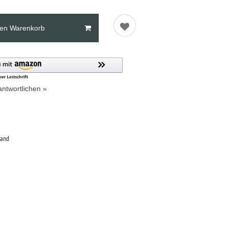
den Warenkorb
ntwortlichen »
land