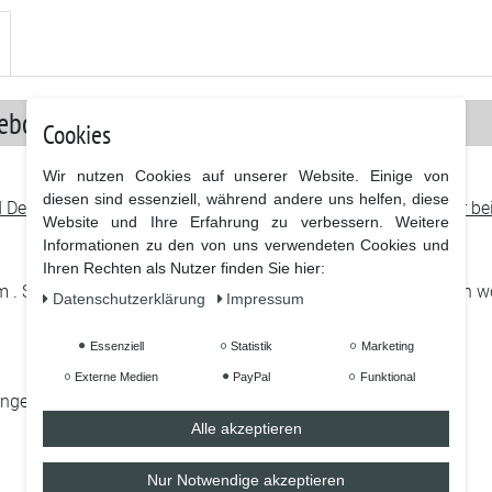
boren ! - Tasse
Cookies
Wir nutzen Cookies auf unserer Website. Einige von
diesen sind essenziell, während andere uns helfen, diese
esigns bedruckt die wir selbst erstellt haben und die es nur bei
Website und Ihre Erfahrung zu verbessern. Weitere
Informationen zu den von uns verwendeten Cookies und
Ihren Rechten als Nutzer finden Sie hier:
 Sag was du denkst, fühlst oder schon immer einmal sagen wollt
Daten­schutz­erklärung
Impressum
Essenziell
Statistik
Marketing
Externe Medien
PayPal
Funktional
lange Lebensdauer.
Alle akzeptieren
Nur Notwendige akzeptieren