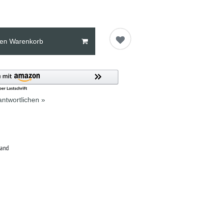
den Warenkorb
ntwortlichen »
land